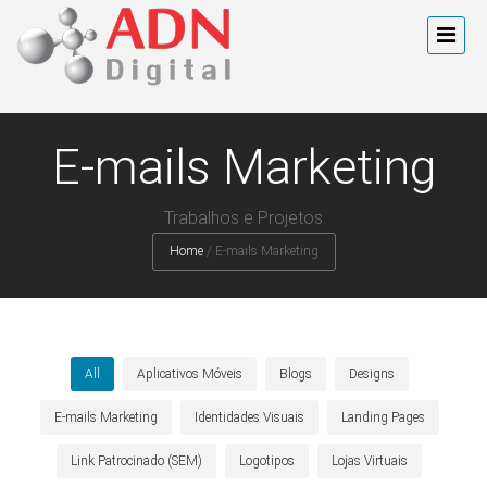
E-mails Marketing
Trabalhos e Projetos
Home
/
E-mails Marketing
All
Aplicativos Móveis
Blogs
Designs
E-mails Marketing
Identidades Visuais
Landing Pages
Link Patrocinado (SEM)
Logotipos
Lojas Virtuais