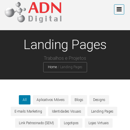
Landing Pages
Trabalhos e Projetos
Home
/
Landing Pages
All
Aplicativos Móveis
Blogs
Designs
E-mails Marketing
Identidades Visuais
Landing Pages
Link Patrocinado (SEM)
Logotipos
Lojas Virtuais