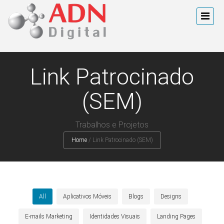
Link Patrocinado
(SEM)
Trabalhos e Projetos
Home
/
Link Patrocinado (SEM)
All
Aplicativos Móveis
Blogs
Designs
E-mails Marketing
Identidades Visuais
Landing Pages